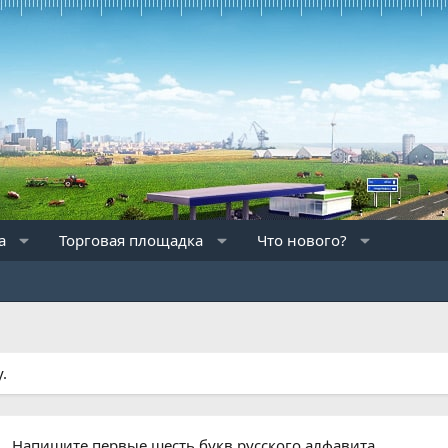
а
Торговая площадка
Что нового?
.
Напишите первые шесть букв русского алфавита