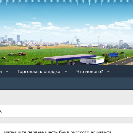
а
Торговая площадка
Что нового?
.
Напишите первые шесть букв русского алфавита