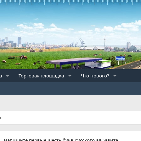
а
Торговая площадка
Что нового?
.
Напишите первые шесть букв русского алфавита