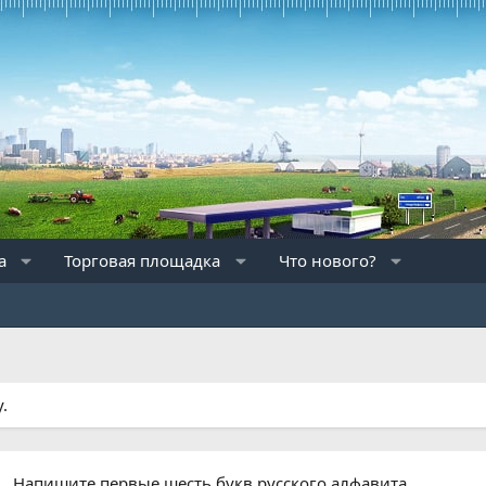
а
Торговая площадка
Что нового?
.
Напишите первые шесть букв русского алфавита