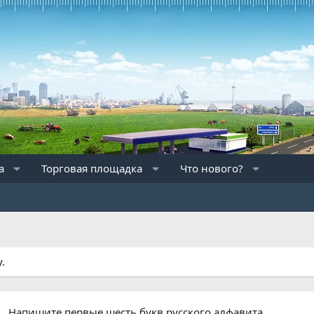
а
Торговая площадка
Что нового?
.
Напишите первые шесть букв русского алфавита